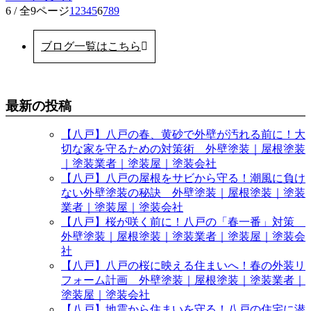
6 / 全9ページ
1
2
3
4
5
6
7
8
9
ブログ一覧はこちら
最新の投稿
【八戸】八戸の春、黄砂で外壁が汚れる前に！大
切な家を守るための対策術 外壁塗装｜屋根塗装
｜塗装業者｜塗装屋｜塗装会社
【八戸】八戸の屋根をサビから守る！潮風に負け
ない外壁塗装の秘訣 外壁塗装｜屋根塗装｜塗装
業者｜塗装屋｜塗装会社
【八戸】桜が咲く前に！八戸の「春一番」対策
外壁塗装｜屋根塗装｜塗装業者｜塗装屋｜塗装会
社
【八戸】八戸の桜に映える住まいへ！春の外装リ
フォーム計画 外壁塗装｜屋根塗装｜塗装業者｜
塗装屋｜塗装会社
【八戸】地震から住まいを守る！八戸の住宅に潜