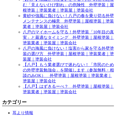
む「見えないひび割れ」の危険性 外壁塗装｜屋
根塗装｜塗装業者｜塗装屋｜塗装会社
黄砂や強風に負けない！八戸の春を乗り切る外壁
メンテナンスの極意 外壁塗装｜屋根塗装｜塗装
業者｜塗装屋｜塗装会社
八戸のマイホームを守る！外壁塗装「10年目の真
実」と最適なタイミング 外壁塗装｜屋根塗装｜
塗装業者｜塗装屋｜塗装会社
八戸の海風に負けない！塩害から家を守る外壁塗
装の選び方 外壁塗装｜屋根塗装｜塗装業者｜塗
装屋｜塗装会社
【八戸】もう業者選びで迷わない！「市民のため
の外壁塗装勉強会」を開催します（参加無料・相
談のみOK） 外壁塗装｜屋根塗装｜塗装業者｜
塗装屋｜塗装会社
【八戸】はずきるーぺ？ 外壁塗装｜屋根塗装｜
塗装業者｜塗装屋｜塗装会社
カテゴリー
耳より情報