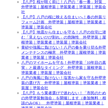
【八戸】桜が咲く前に！八戸の「春一番」対策
外壁塗装｜屋根塗装｜塗装業者｜塗装屋｜塗装会
社
【八戸】八戸の桜に映える住まいへ！春の外装リ
フォーム計画 外壁塗装｜屋根塗装｜塗装業者｜
塗装屋｜塗装会社
【八戸】地震から住まいを守る！八戸の住宅に潜
む「見えないひび割れ」の危険性 外壁塗装｜屋
根塗装｜塗装業者｜塗装屋｜塗装会社
黄砂や強風に負けない！八戸の春を乗り切る外壁
メンテナンスの極意 外壁塗装｜屋根塗装｜塗装
業者｜塗装屋｜塗装会社
八戸のマイホームを守る！外壁塗装「10年目の真
実」と最適なタイミング 外壁塗装｜屋根塗装｜
塗装業者｜塗装屋｜塗装会社
八戸の海風に負けない！塩害から家を守る外壁塗
装の選び方 外壁塗装｜屋根塗装｜塗装業者｜塗
装屋｜塗装会社
【八戸】もう業者選びで迷わない！「市民のため
の外壁塗装勉強会」を開催します（参加無料・相
談のみOK） 外壁塗装｜屋根塗装｜塗装業者｜