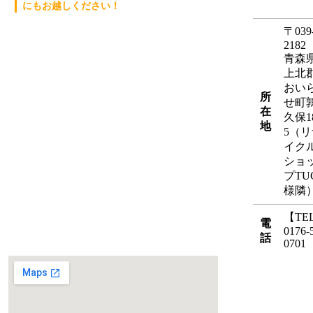
にもお越しください！
〒039
2182
青森
上北
おい
所
せ町
在
久保1
地
5（
イク
ショ
プTU
様隣
【TE
電
0176-
話
0701