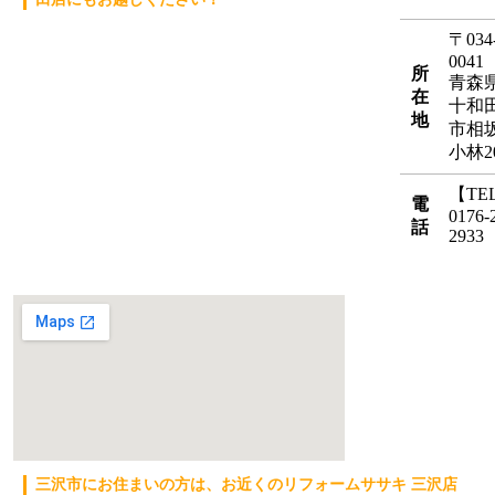
〒034
0041
所
青森
在
十和
地
市相
小林20
【TE
電
0176-
話
2933
三沢市にお住まいの方は、お近くのリフォームササキ 三沢店