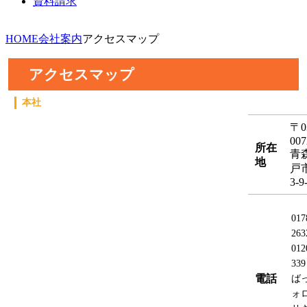
資料請求
HOME
会社案内
アクセスマップ
アクセスマップ
本社
〒0
007
所在
青
地
戸
3-9
017
263
012
339
電話
ば
ォ