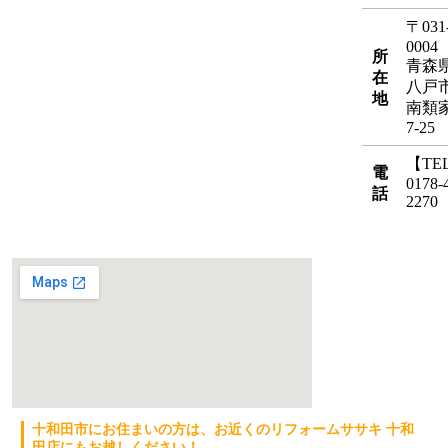
〒031
0004
所
青森
在
八戸
地
南類家
7-25
【TE
電
0178-
話
2270
十和田市にお住まいの方は、お近くのリフォームササキ 十和
田店にもお越しください！