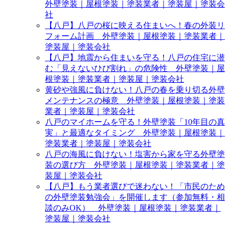
外壁塗装｜屋根塗装｜塗装業者｜塗装屋｜塗装会
社
【八戸】八戸の桜に映える住まいへ！春の外装リ
フォーム計画 外壁塗装｜屋根塗装｜塗装業者｜
塗装屋｜塗装会社
【八戸】地震から住まいを守る！八戸の住宅に潜
む「見えないひび割れ」の危険性 外壁塗装｜屋
根塗装｜塗装業者｜塗装屋｜塗装会社
黄砂や強風に負けない！八戸の春を乗り切る外壁
メンテナンスの極意 外壁塗装｜屋根塗装｜塗装
業者｜塗装屋｜塗装会社
八戸のマイホームを守る！外壁塗装「10年目の真
実」と最適なタイミング 外壁塗装｜屋根塗装｜
塗装業者｜塗装屋｜塗装会社
八戸の海風に負けない！塩害から家を守る外壁塗
装の選び方 外壁塗装｜屋根塗装｜塗装業者｜塗
装屋｜塗装会社
【八戸】もう業者選びで迷わない！「市民のため
の外壁塗装勉強会」を開催します（参加無料・相
談のみOK） 外壁塗装｜屋根塗装｜塗装業者｜
塗装屋｜塗装会社