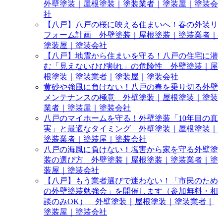
外壁塗装｜屋根塗装｜塗装業者｜塗装屋｜塗装会
社
【八戸】八戸の桜に映える住まいへ！春の外装リ
フォーム計画 外壁塗装｜屋根塗装｜塗装業者｜
塗装屋｜塗装会社
【八戸】地震から住まいを守る！八戸の住宅に潜
む「見えないひび割れ」の危険性 外壁塗装｜屋
根塗装｜塗装業者｜塗装屋｜塗装会社
黄砂や強風に負けない！八戸の春を乗り切る外壁
メンテナンスの極意 外壁塗装｜屋根塗装｜塗装
業者｜塗装屋｜塗装会社
八戸のマイホームを守る！外壁塗装「10年目の真
実」と最適なタイミング 外壁塗装｜屋根塗装｜
塗装業者｜塗装屋｜塗装会社
八戸の海風に負けない！塩害から家を守る外壁塗
装の選び方 外壁塗装｜屋根塗装｜塗装業者｜塗
装屋｜塗装会社
【八戸】もう業者選びで迷わない！「市民のため
の外壁塗装勉強会」を開催します（参加無料・相
談のみOK） 外壁塗装｜屋根塗装｜塗装業者｜
塗装屋｜塗装会社