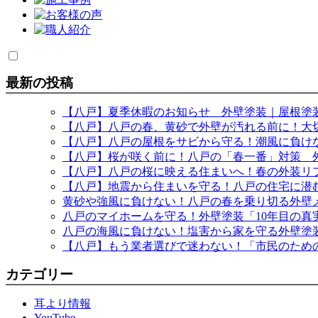
最新の投稿
【八戸】夏季休暇のお知らせ 外壁塗装｜屋根塗
【八戸】八戸の春、黄砂で外壁が汚れる前に！大
【八戸】八戸の屋根をサビから守る！潮風に負け
【八戸】桜が咲く前に！八戸の「春一番」対策 
【八戸】八戸の桜に映える住まいへ！春の外装リ
【八戸】地震から住まいを守る！八戸の住宅に潜
黄砂や強風に負けない！八戸の春を乗り切る外壁
八戸のマイホームを守る！外壁塗装「10年目の
八戸の海風に負けない！塩害から家を守る外壁塗
【八戸】もう業者選びで迷わない！「市民のため
カテゴリー
耳より情報
YouTube