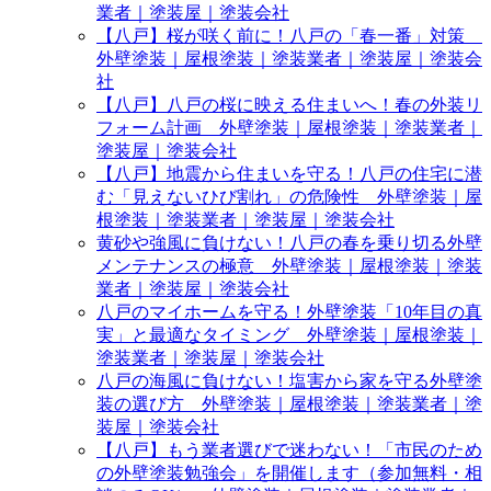
業者｜塗装屋｜塗装会社
【八戸】桜が咲く前に！八戸の「春一番」対策
外壁塗装｜屋根塗装｜塗装業者｜塗装屋｜塗装会
社
【八戸】八戸の桜に映える住まいへ！春の外装リ
フォーム計画 外壁塗装｜屋根塗装｜塗装業者｜
塗装屋｜塗装会社
【八戸】地震から住まいを守る！八戸の住宅に潜
む「見えないひび割れ」の危険性 外壁塗装｜屋
根塗装｜塗装業者｜塗装屋｜塗装会社
黄砂や強風に負けない！八戸の春を乗り切る外壁
メンテナンスの極意 外壁塗装｜屋根塗装｜塗装
業者｜塗装屋｜塗装会社
八戸のマイホームを守る！外壁塗装「10年目の真
実」と最適なタイミング 外壁塗装｜屋根塗装｜
塗装業者｜塗装屋｜塗装会社
八戸の海風に負けない！塩害から家を守る外壁塗
装の選び方 外壁塗装｜屋根塗装｜塗装業者｜塗
装屋｜塗装会社
【八戸】もう業者選びで迷わない！「市民のため
の外壁塗装勉強会」を開催します（参加無料・相