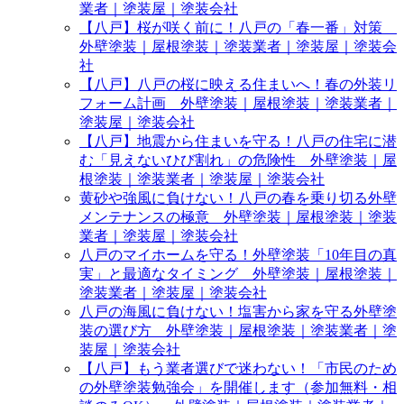
業者｜塗装屋｜塗装会社
【八戸】桜が咲く前に！八戸の「春一番」対策
外壁塗装｜屋根塗装｜塗装業者｜塗装屋｜塗装会
社
【八戸】八戸の桜に映える住まいへ！春の外装リ
フォーム計画 外壁塗装｜屋根塗装｜塗装業者｜
塗装屋｜塗装会社
【八戸】地震から住まいを守る！八戸の住宅に潜
む「見えないひび割れ」の危険性 外壁塗装｜屋
根塗装｜塗装業者｜塗装屋｜塗装会社
黄砂や強風に負けない！八戸の春を乗り切る外壁
メンテナンスの極意 外壁塗装｜屋根塗装｜塗装
業者｜塗装屋｜塗装会社
八戸のマイホームを守る！外壁塗装「10年目の真
実」と最適なタイミング 外壁塗装｜屋根塗装｜
塗装業者｜塗装屋｜塗装会社
八戸の海風に負けない！塩害から家を守る外壁塗
装の選び方 外壁塗装｜屋根塗装｜塗装業者｜塗
装屋｜塗装会社
【八戸】もう業者選びで迷わない！「市民のため
の外壁塗装勉強会」を開催します（参加無料・相