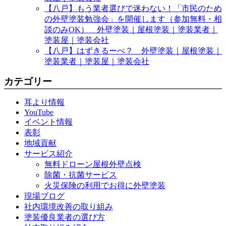
【八戸】もう業者選びで迷わない！「市民のため
の外壁塗装勉強会」を開催します（参加無料・相
談のみOK） 外壁塗装｜屋根塗装｜塗装業者｜
塗装屋｜塗装会社
【八戸】はずきるーぺ？ 外壁塗装｜屋根塗装｜
塗装業者｜塗装屋｜塗装会社
カテゴリー
耳より情報
YouTube
イベント情報
表彰
地域貢献
サービス紹介
無料ドローン屋根外壁点検
除菌・抗菌サービス
火災保険の利用でお得に外壁塗装
現場ブログ
社内環境改善の取り組み
塗装優良業者の選び方