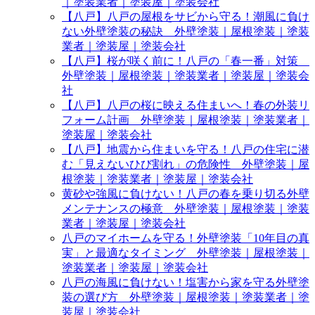
｜塗装業者｜塗装屋｜塗装会社
【八戸】八戸の屋根をサビから守る！潮風に負け
ない外壁塗装の秘訣 外壁塗装｜屋根塗装｜塗装
業者｜塗装屋｜塗装会社
【八戸】桜が咲く前に！八戸の「春一番」対策
外壁塗装｜屋根塗装｜塗装業者｜塗装屋｜塗装会
社
【八戸】八戸の桜に映える住まいへ！春の外装リ
フォーム計画 外壁塗装｜屋根塗装｜塗装業者｜
塗装屋｜塗装会社
【八戸】地震から住まいを守る！八戸の住宅に潜
む「見えないひび割れ」の危険性 外壁塗装｜屋
根塗装｜塗装業者｜塗装屋｜塗装会社
黄砂や強風に負けない！八戸の春を乗り切る外壁
メンテナンスの極意 外壁塗装｜屋根塗装｜塗装
業者｜塗装屋｜塗装会社
八戸のマイホームを守る！外壁塗装「10年目の真
実」と最適なタイミング 外壁塗装｜屋根塗装｜
塗装業者｜塗装屋｜塗装会社
八戸の海風に負けない！塩害から家を守る外壁塗
装の選び方 外壁塗装｜屋根塗装｜塗装業者｜塗
装屋｜塗装会社