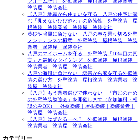
フォーム計画 外壁塗装｜屋根塗装｜塗装業者｜
塗装屋｜塗装会社
【八戸】地震から住まいを守る！八戸の住宅に潜
む「見えないひび割れ」の危険性 外壁塗装｜屋
根塗装｜塗装業者｜塗装屋｜塗装会社
黄砂や強風に負けない！八戸の春を乗り切る外壁
メンテナンスの極意 外壁塗装｜屋根塗装｜塗装
業者｜塗装屋｜塗装会社
八戸のマイホームを守る！外壁塗装「10年目の真
実」と最適なタイミング 外壁塗装｜屋根塗装｜
塗装業者｜塗装屋｜塗装会社
八戸の海風に負けない！塩害から家を守る外壁塗
装の選び方 外壁塗装｜屋根塗装｜塗装業者｜塗
装屋｜塗装会社
【八戸】もう業者選びで迷わない！「市民のため
の外壁塗装勉強会」を開催します（参加無料・相
談のみOK） 外壁塗装｜屋根塗装｜塗装業者｜
塗装屋｜塗装会社
【八戸】はずきるーぺ？ 外壁塗装｜屋根塗装｜
塗装業者｜塗装屋｜塗装会社
カテゴリー