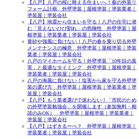
【八戸】八戸の桜に映える住まいへ！春の外装リ
フォーム計画 外壁塗装｜屋根塗装｜塗装業者｜
塗装屋｜塗装会社
【八戸】地震から住まいを守る！八戸の住宅に潜
む「見えないひび割れ」の危険性 外壁塗装｜屋
根塗装｜塗装業者｜塗装屋｜塗装会社
黄砂や強風に負けない！八戸の春を乗り切る外壁
メンテナンスの極意 外壁塗装｜屋根塗装｜塗装
業者｜塗装屋｜塗装会社
八戸のマイホームを守る！外壁塗装「10年目の真
実」と最適なタイミング 外壁塗装｜屋根塗装｜
塗装業者｜塗装屋｜塗装会社
八戸の海風に負けない！塩害から家を守る外壁塗
装の選び方 外壁塗装｜屋根塗装｜塗装業者｜塗
装屋｜塗装会社
【八戸】もう業者選びで迷わない！「市民のため
の外壁塗装勉強会」を開催します（参加無料・相
談のみOK） 外壁塗装｜屋根塗装｜塗装業者｜
塗装屋｜塗装会社
【八戸】はずきるーぺ？ 外壁塗装｜屋根塗装｜
塗装業者｜塗装屋｜塗装会社