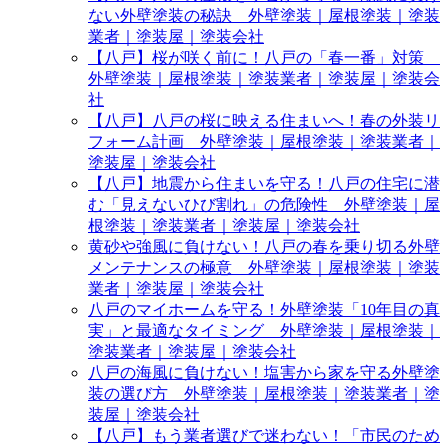
ない外壁塗装の秘訣 外壁塗装｜屋根塗装｜塗装
業者｜塗装屋｜塗装会社
【八戸】桜が咲く前に！八戸の「春一番」対策
外壁塗装｜屋根塗装｜塗装業者｜塗装屋｜塗装会
社
【八戸】八戸の桜に映える住まいへ！春の外装リ
フォーム計画 外壁塗装｜屋根塗装｜塗装業者｜
塗装屋｜塗装会社
【八戸】地震から住まいを守る！八戸の住宅に潜
む「見えないひび割れ」の危険性 外壁塗装｜屋
根塗装｜塗装業者｜塗装屋｜塗装会社
黄砂や強風に負けない！八戸の春を乗り切る外壁
メンテナンスの極意 外壁塗装｜屋根塗装｜塗装
業者｜塗装屋｜塗装会社
八戸のマイホームを守る！外壁塗装「10年目の真
実」と最適なタイミング 外壁塗装｜屋根塗装｜
塗装業者｜塗装屋｜塗装会社
八戸の海風に負けない！塩害から家を守る外壁塗
装の選び方 外壁塗装｜屋根塗装｜塗装業者｜塗
装屋｜塗装会社
【八戸】もう業者選びで迷わない！「市民のため