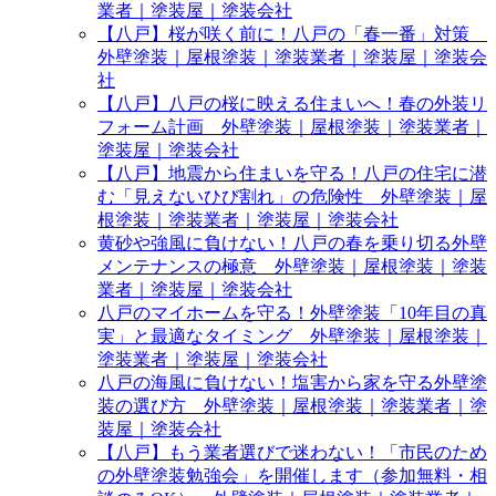
業者｜塗装屋｜塗装会社
【八戸】桜が咲く前に！八戸の「春一番」対策
外壁塗装｜屋根塗装｜塗装業者｜塗装屋｜塗装会
社
【八戸】八戸の桜に映える住まいへ！春の外装リ
フォーム計画 外壁塗装｜屋根塗装｜塗装業者｜
塗装屋｜塗装会社
【八戸】地震から住まいを守る！八戸の住宅に潜
む「見えないひび割れ」の危険性 外壁塗装｜屋
根塗装｜塗装業者｜塗装屋｜塗装会社
黄砂や強風に負けない！八戸の春を乗り切る外壁
メンテナンスの極意 外壁塗装｜屋根塗装｜塗装
業者｜塗装屋｜塗装会社
八戸のマイホームを守る！外壁塗装「10年目の真
実」と最適なタイミング 外壁塗装｜屋根塗装｜
塗装業者｜塗装屋｜塗装会社
八戸の海風に負けない！塩害から家を守る外壁塗
装の選び方 外壁塗装｜屋根塗装｜塗装業者｜塗
装屋｜塗装会社
【八戸】もう業者選びで迷わない！「市民のため
の外壁塗装勉強会」を開催します（参加無料・相