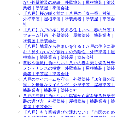
ない外壁塗装の秘訣 外壁塗装｜屋根塗装｜塗装
業者｜塗装屋｜塗装会社
【八戸】桜が咲く前に！八戸の「春一番」対策
外壁塗装｜屋根塗装｜塗装業者｜塗装屋｜塗装会
社
【八戸】八戸の桜に映える住まいへ！春の外装リ
フォーム計画 外壁塗装｜屋根塗装｜塗装業者｜
塗装屋｜塗装会社
【八戸】地震から住まいを守る！八戸の住宅に潜
む「見えないひび割れ」の危険性 外壁塗装｜屋
根塗装｜塗装業者｜塗装屋｜塗装会社
黄砂や強風に負けない！八戸の春を乗り切る外壁
メンテナンスの極意 外壁塗装｜屋根塗装｜塗装
業者｜塗装屋｜塗装会社
八戸のマイホームを守る！外壁塗装「10年目の真
実」と最適なタイミング 外壁塗装｜屋根塗装｜
塗装業者｜塗装屋｜塗装会社
八戸の海風に負けない！塩害から家を守る外壁塗
装の選び方 外壁塗装｜屋根塗装｜塗装業者｜塗
装屋｜塗装会社
【八戸】もう業者選びで迷わない！「市民のため