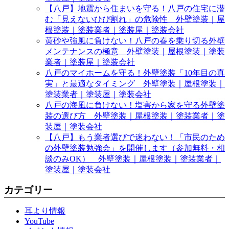
【八戸】地震から住まいを守る！八戸の住宅に潜
む「見えないひび割れ」の危険性 外壁塗装｜屋
根塗装｜塗装業者｜塗装屋｜塗装会社
黄砂や強風に負けない！八戸の春を乗り切る外壁
メンテナンスの極意 外壁塗装｜屋根塗装｜塗装
業者｜塗装屋｜塗装会社
八戸のマイホームを守る！外壁塗装「10年目の真
実」と最適なタイミング 外壁塗装｜屋根塗装｜
塗装業者｜塗装屋｜塗装会社
八戸の海風に負けない！塩害から家を守る外壁塗
装の選び方 外壁塗装｜屋根塗装｜塗装業者｜塗
装屋｜塗装会社
【八戸】もう業者選びで迷わない！「市民のため
の外壁塗装勉強会」を開催します（参加無料・相
談のみOK） 外壁塗装｜屋根塗装｜塗装業者｜
塗装屋｜塗装会社
カテゴリー
耳より情報
YouTube