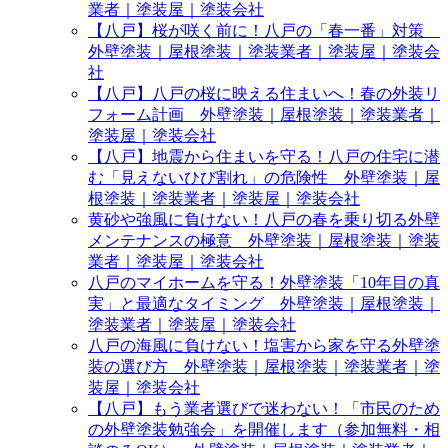
業者｜塗装屋｜塗装会社
【八戸】桜が咲く前に！八戸の「春一番」対策
外壁塗装｜屋根塗装｜塗装業者｜塗装屋｜塗装会
社
【八戸】八戸の桜に映える住まいへ！春の外装リ
フォーム計画 外壁塗装｜屋根塗装｜塗装業者｜
塗装屋｜塗装会社
【八戸】地震から住まいを守る！八戸の住宅に潜
む「見えないひび割れ」の危険性 外壁塗装｜屋
根塗装｜塗装業者｜塗装屋｜塗装会社
黄砂や強風に負けない！八戸の春を乗り切る外壁
メンテナンスの極意 外壁塗装｜屋根塗装｜塗装
業者｜塗装屋｜塗装会社
八戸のマイホームを守る！外壁塗装「10年目の真
実」と最適なタイミング 外壁塗装｜屋根塗装｜
塗装業者｜塗装屋｜塗装会社
八戸の海風に負けない！塩害から家を守る外壁塗
装の選び方 外壁塗装｜屋根塗装｜塗装業者｜塗
装屋｜塗装会社
【八戸】もう業者選びで迷わない！「市民のため
の外壁塗装勉強会」を開催します（参加無料・相