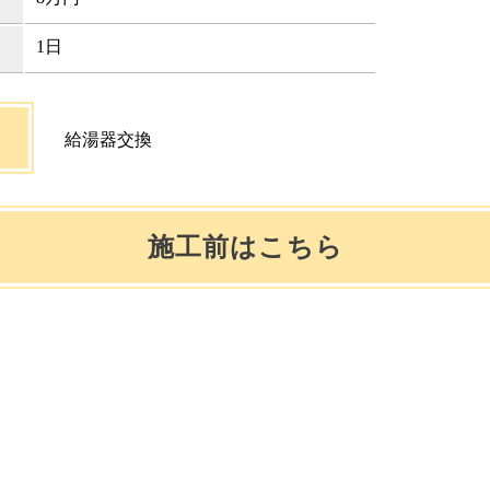
1日
給湯器交換
施工前はこちら