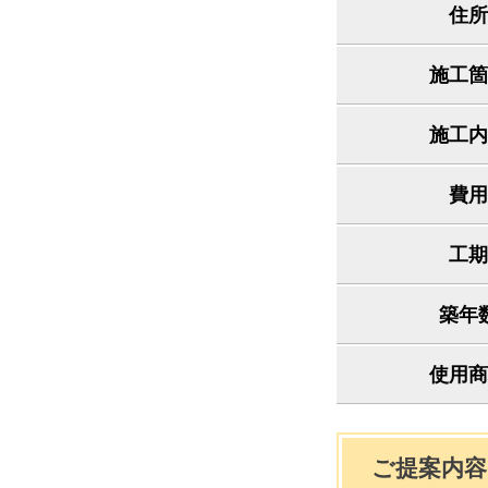
住所
施工箇
施工内
費用
工期
築年
使用商
ご提案内容