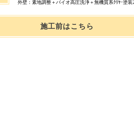
外壁：素地調整＋バイオ高圧洗浄＋無機質系ｸﾘﾔｰ塗装
施工前はこちら