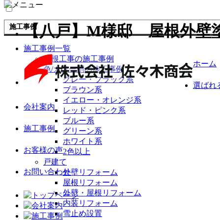
【八戸】M様邸 屋根外壁
施工事例
施工事例一覧
屋根工事の施工事例
ホーム
色/カラー別の施工事例
グレー・ブラック系
選ばれ
ブラウン系
イエロー・オレンジ系
会社案内
レッド・ピンク系
ブルー系
施工事例
グリーン系
ホワイト系
お客様の声
2色以上
戸建て
お問い合わせ
外壁リフォーム
屋根リフォーム
外壁・屋根リフォーム
内装リフォーム
雪止め設置