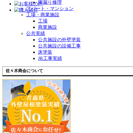
雨漏り修理
アパート・マンション
工場・商業施設
工場
商業施設
公共実績
公共施設の外壁塗装
公共施設の設備工事
床塗装
JR工事実績
佐々木商会について