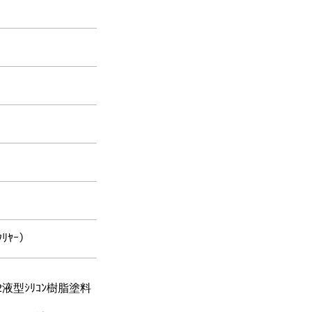
ﾘﾔｰ）
液型ｼﾘｺﾝ樹脂塗料