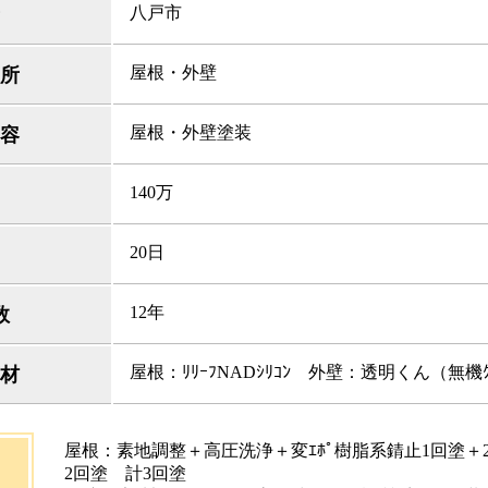
八戸市
屋根・外壁
所
屋根・外壁塗装
容
140万
20日
12年
数
屋根：ﾘﾘｰﾌNADｼﾘｺﾝ 外壁：透明くん（無機ｸ
材
屋根：素地調整＋高圧洗浄＋変ｴﾎﾟ樹脂系錆止1回塗＋2
2回塗 計3回塗