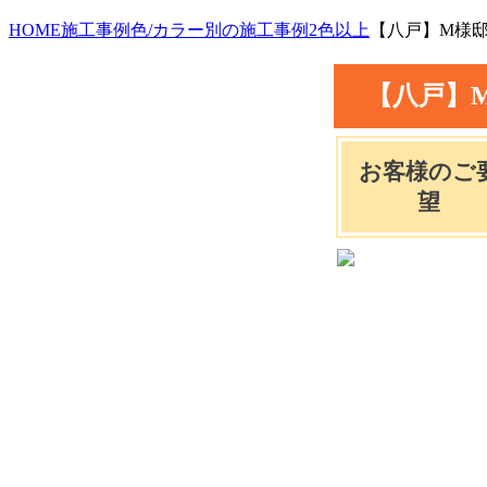
HOME
施工事例
色/カラー別の施工事例
2色以上
【八戸】M様
【八戸】
お客様のご
望