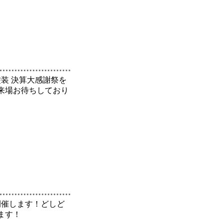
根塗装 決算大感謝祭を
来場お待ちしており
開催します！どしど
ます！