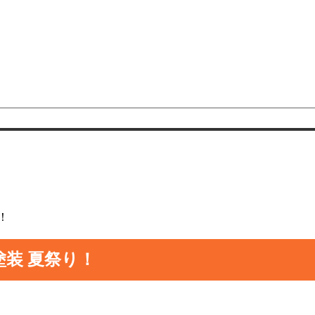
！
塗装 夏祭り！